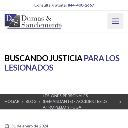
Saltar al contenido principal
Consulta gratuita:
844-400-2667
BUSCANDO JUSTICIA
PARA LOS
LESIONADOS
LESIONES PERSONALES
HOGAR
»
BLOG
»
(DEMANDANTE) - ACCIDENTES DE
»
ATROPELLO Y FUGA
31 de enero de 2024