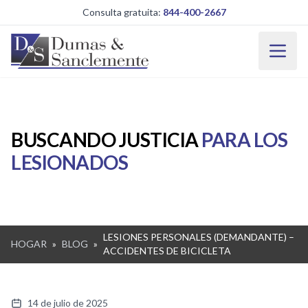
Saltar al contenido principal
Consulta gratuita:
844-400-2667
BUSCANDO JUSTICIA
PARA LOS
LESIONADOS
LESIONES PERSONALES (DEMANDANTE) –
HOGAR
»
BLOG
»
ACCIDENTES DE BICICLETA
14 de julio de 2025