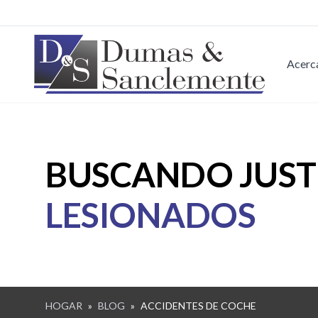
Saltar al contenido principal
Acerc
BUSCANDO JUST
LESIONADOS
HOGAR
»
BLOG
»
ACCIDENTES DE COCHE