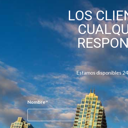
LOS CLI
CUALQU
RESPO
Estamos disponibles 24/
*
Nombre
*
R
e
n
u
n