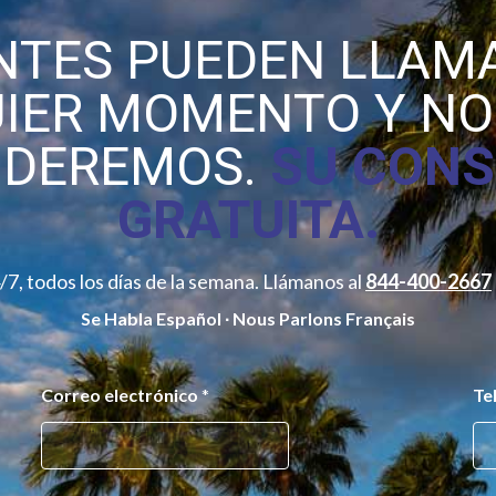
ENTES PUEDEN LLAM
IER MOMENTO Y N
NDEREMOS.
SU CONS
GRATUITA.
7, todos los días de la semana. Llámanos al
844-400-2667
Se Habla Español ∙ Nous Parlons Français
Correo electrónico
*
Te