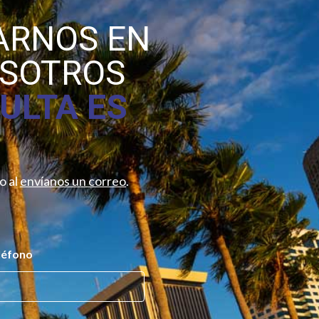
ARNOS EN
OSOTROS
ULTA ES
o al
envíanos un correo
.
léfono