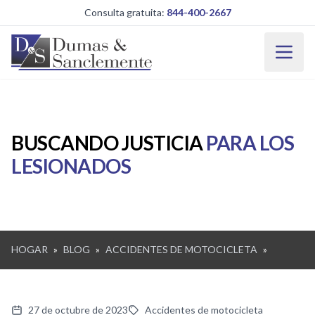
Saltar al contenido principal
Consulta gratuita:
844-400-2667
BUSCANDO JUSTICIA
PARA LOS
LESIONADOS
HOGAR
»
BLOG
»
ACCIDENTES DE MOTOCICLETA
»
27 de octubre de 2023
Accidentes de motocicleta