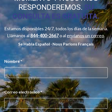
RESPONDEREMOS.
SU
CONSULTA ES GRATUITA.
Estamos disponibles 24/7, todos los días de la semana.
Llámanos al
844-400-2667
o al
envíanos un correo
.
Se Habla Español ∙ Nous Parlons Français
*
Nombre
*
*
*
Correo electrónico
*