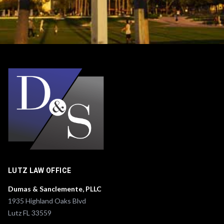
c
i
a
*
LUTZ LAW OFFICE
Dumas & Sanclemente, PLLC
1935 Highland Oaks Blvd
Lutz FL 33559