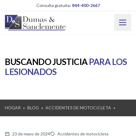
Saltar al contenido principal
Consulta gratuita:
844-400-2667
BUSCANDO JUSTICIA
PARA LOS
LESIONADOS
HOGAR
»
BLOG
»
ACCIDENTES DE MOTOCICLETA
»
23 de mayo de 2024
Accidentes de motocicleta