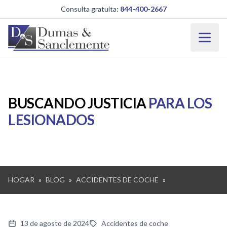
Saltar al contenido principal
Consulta gratuita:
844-400-2667
BUSCANDO JUSTICIA
PARA LOS
LESIONADOS
HOGAR
»
BLOG
»
ACCIDENTES DE COCHE
»
13 de agosto de 2024
Accidentes de coche