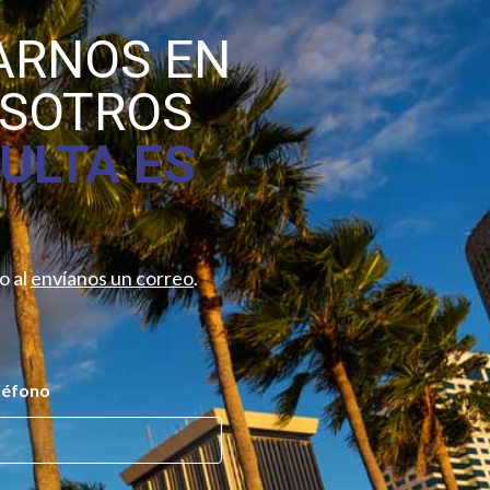
ARNOS EN
OSOTROS
ULTA ES
o al
envíanos un correo
.
léfono