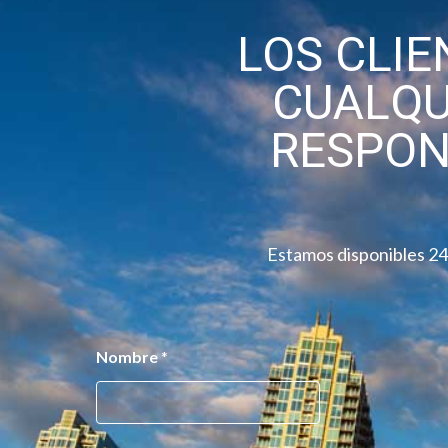
LOS CLI
CUALQU
RESPO
Estamos disponibles 24/
*
Nombre
*
C
o
r
r
e