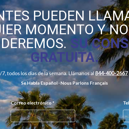
ENTES PUEDEN LLAM
IER MOMENTO Y N
NDEREMOS.
SU CONS
GRATUITA.
7, todos los días de la semana. Llámanos al
844-400-2667
Se Habla Español ∙ Nous Parlons Français
Correo electrónico
*
Te